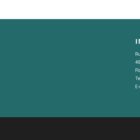
Ru
40
Fl
Te
E-