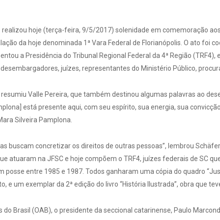
 realizou hoje (terça-feira, 9/5/2017) solenidade em comemoração aos 
alação da hoje denominada 1ª Vara Federal de Florianópolis. O ato foi
sentou a Presidência do Tribunal Regional Federal da 4ª Região (TRF4), e 
 desembargadores, juízes, representantes do Ministério Público, procur
”, resumiu Valle Pereira, que também destinou algumas palavras ao de
amplona] está presente aqui, com seu espírito, sua energia, sua convi
Mara Silveira Pamplona.
estas buscam concretizar os direitos de outras pessoas”, lembrou Schäf
e atuaram na JFSC e hoje compõem o TRF4, juízes federais de SC que
 posse entre 1985 e 1987. Todos ganharam uma cópia do quadro “Justiça
, e um exemplar da 2ª edição do livro “História Ilustrada”, obra que te
 Brasil (OAB), o presidente da seccional catarinense, Paulo Marcon