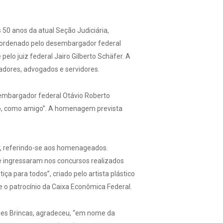
50 anos da atual Seção Judiciária,
 coordenado pelo desembargador federal
pelo juiz federal Jairo Gilberto Schäfer. A
adores, advogados e servidores.
sembargador federal Otávio Roberto
cção, como amigo”. A homenagem prevista
er, referindo-se aos homenageados.
 ingressaram nos concursos realizados
 para todos”, criado pelo artista plástico
ve o patrocínio da Caixa Econômica Federal.
des Brincas, agradeceu, “em nome da