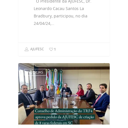
O Presidente da AJUFESC, Dr.
Leonardo Cacau Santos La
Bradbury, participou, no dia
24/04/24,…
AJUFESC
1
NOTÍCIAS