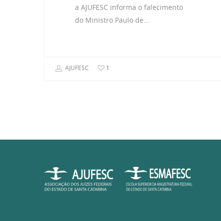
a AJUFESC informa o falecimento
do Ministro Paulo de…
AJUFESC
1