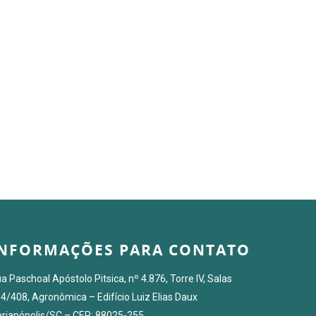
INFORMAÇÕES PARA CONTATO
a Paschoal Apóstolo Pitsica, nº 4.876, Torre IV, Salas
4/408, Agronômica – Edifício Luiz Elias Daux
orianópolis/SC – CEP: 88025-255